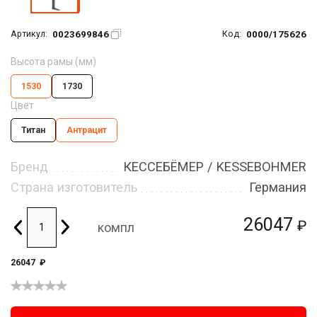
0023699846
0000/175626
Артикул:
Код:
Высота рамы (мм)
1530
1730
Цвет
Титан
Антрацит
Бренд
КЕССЕБЁМЕР / KESSEBOHMER
Страна изготовитель
Германия
26047
₽
компл
26047
₽