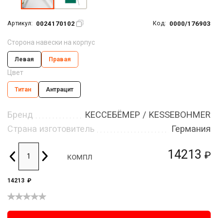
0024170102
0000/176903
Артикул:
Код:
Сторона навески на корпус
Левая
Правая
Цвет
Титан
Антрацит
Бренд
КЕССЕБЁМЕР / KESSEBOHMER
Страна изготовитель
Германия
14213
₽
компл
14213
₽