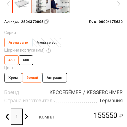
2804370005
0000/175630
Артикул:
Код:
Серия
Arena vario
Arena seleсt
Ширина корпуса (мм)
450
600
Цвет
Хром
Белый
Антрацит
Бренд
КЕССЕБЁМЕР / KESSEBOHMER
Страна изготовитель
Германия
155550
₽
компл