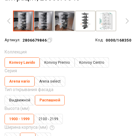
Увеличить фото
2806679846
0000/168350
Артикул:
Код:
Коллекция
Konvoy Lavido
Konvoy Premio
Konvoy Centro
Серия
Arena vario
Arena seleсt
Тип открывания фасада
Выдвижной
Распашной
Высота (мм)
1900 - 1999
2100 - 2199
Ширина корпуса (мм)