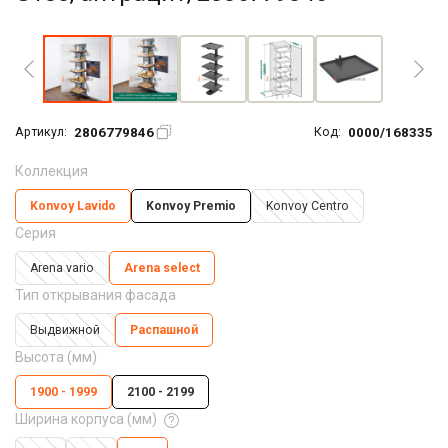
Увеличить фото
2806779846
0000/168335
Артикул:
Код:
Коллекция
Konvoy Lavido
Konvoy Premio
Konvoy Centro
Серия
Arena vario
Arena seleсt
Тип открывания фасада
Выдвижной
Распашной
Высота (мм)
1900 - 1999
2100 - 2199
Ширина корпуса (мм)