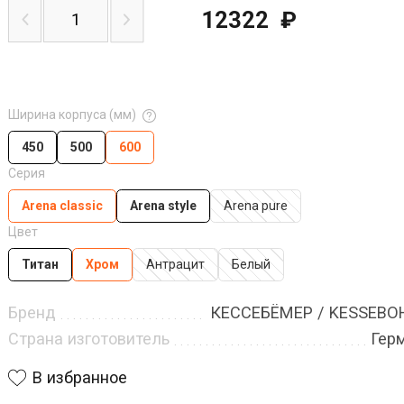
12322
₽
Ширина корпуса (мм)
450
500
600
Серия
Arena classic
Arena style
Arena pure
Цвет
Титан
Хром
Антрацит
Белый
Бренд
КЕССЕБЁМЕР / KESSEB
Страна изготовитель
Гер
В избранное