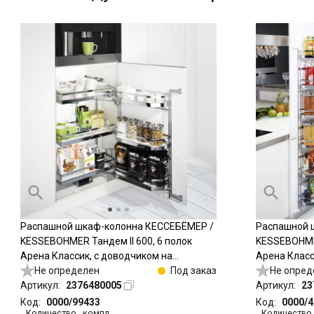
Распашной шкаф-колонна КЕССЕБЁМЕР /
Распашной 
KESSEBOHMER Тандем II 600, 6 полок
KESSEBOHMER
Арена Классик, с доводчиком на
Арена Класс
закрывание, Антислип, H800, G85, серый/
Не определен
Под заказ
закрывание,
Не опред
хром
Артикул:
2376480005
серый/хром
Артикул:
23
Код:
0000/99433
Код:
0000/
Количество
,
компл
Количество