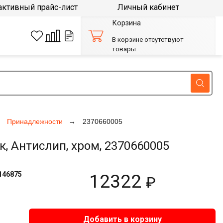
активный прайс-лист
Личный кабинет
Корзина
В корзине отсутствуют
товары
Принадлежности
2370660005
, Антислип, хром, 2370660005
146875
12322
₽
Добавить в корзину