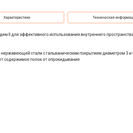
Характеристики
Техническая информа
дем II для эффективного использования внутреннего пространств
из нержавеющей стали с гальваническим покрытием диаметром 3 и 
т содержимое полок от опрокидывания