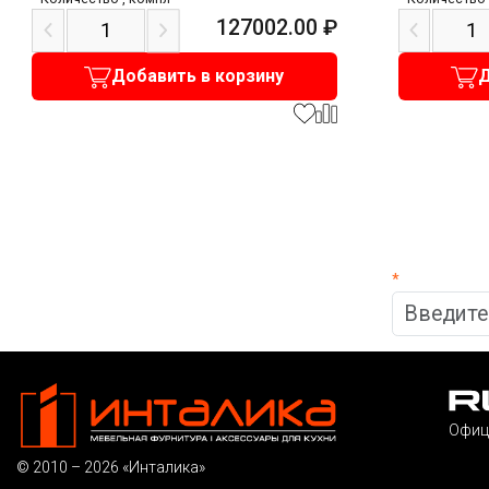
127002.00
₽
Добавить в корзину
Д
*
Офиц
© 2010 – 2026 «Инталика»