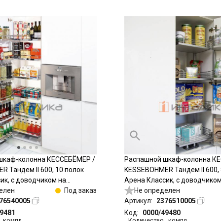
шкаф-колонна КЕССЕБЁМЕР /
Распашной шкаф-колонна К
 Тандем II 600, 10 полок
KESSEBOHMER Тандем II 600, 
ик, с доводчиком на
Арена Классик, с доводчиком
 Антислип, H1700, G85,
елен
Под заказ
закрывание, Антислип, H1100,
Не определен
76540005
серый/хром
Артикул:
2376510005
49481
Код:
0000/49480
,
компл
Количество
,
компл