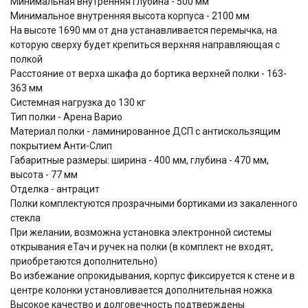
Минимальная внутренняя глубина - 500 мм
Минимальное внутренняя высота корпуса - 2100 мм
На высоте 1690 мм от дна устанавливается перемычка, на
которую сверху будет крепиться верхняя направляющая с
полкой
Расстояние от верха шкафа до бортика верхней полки - 163-
363 мм
Системная нагрузка до 130 кг
Тип полки - Арена Варио
Материал полки - ламинированное ДСП с антискользящим
покрытием Анти-Слип
Габаритные размеры: ширина - 400 мм, глубина - 470 мм,
высота - 77 мм
Отделка - антрацит
Полки комплектуются прозрачными бортиками из закаленного
стекла
При желании, возможна установка электронной системы
открывания еТач и ручек на полки (в комплект не входят,
приобретаются дополнительно)
Во избежание опрокидывания, корпус фиксируется к стене и в
центре колонки установливается дополнительная ножка
Высокое качество и долговечность подтверждены