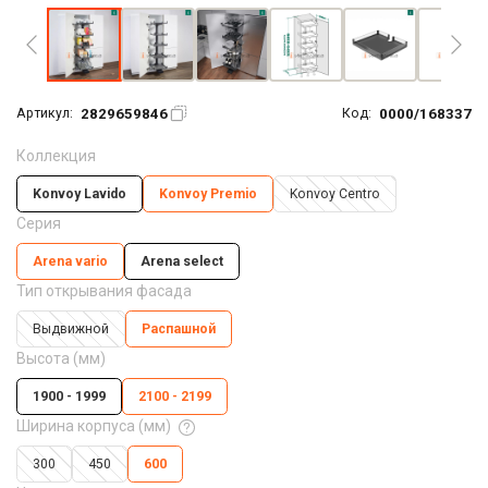
2829659846
0000/168337
Артикул:
Код:
Коллекция
Konvoy Lavido
Konvoy Premio
Konvoy Centro
Серия
Arena vario
Arena seleсt
Тип открывания фасада
Выдвижной
Распашной
Высота (мм)
1900 - 1999
2100 - 2199
Ширина корпуса (мм)
300
450
600