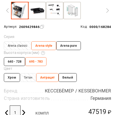
2609429846
0000/168284
Артикул:
Код:
Серия
Arena classic
Arena style
Arena pure
Высота корпуса (мм)
640 - 728
695 - 783
Цвет
Хром
Титан
Антрацит
Белый
Бренд
КЕССЕБЁМЕР / KESSEBOHMER
Страна изготовитель
Германия
47519
₽
компл