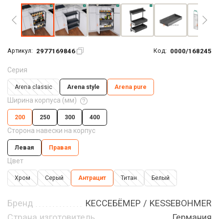
2977169846
0000/168245
Артикул:
Код:
Серия
Arena classic
Arena style
Arena pure
Ширина корпуса (мм)
200
250
300
400
Сторона навески на корпус
Левая
Правая
Цвет
Хром
Серый
Антрацит
Титан
Белый
Бренд
КЕССЕБЁМЕР / KESSEBOHMER
Страна изготовитель
Германия