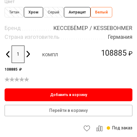
Цвет
Титан
Хром
Серый
Антрацит
Белый
Бренд
КЕССЕБЁМЕР / KESSEBOHMER
Страна изготовитель
Германия
108885
₽
компл
108885
₽
Добавить в корзину
Перейти в корзину
Под заказ