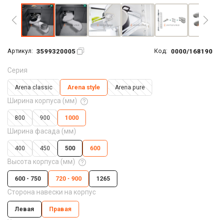
3599320005
0000/168190
Артикул:
Код:
Серия
Arena classic
Arena style
Arena pure
Ширина корпуса (мм)
800
900
1000
Ширина фасада (мм)
400
450
500
600
Высота корпуса (мм)
600 - 750
720 - 900
1265
Сторона навески на корпус
Левая
Правая