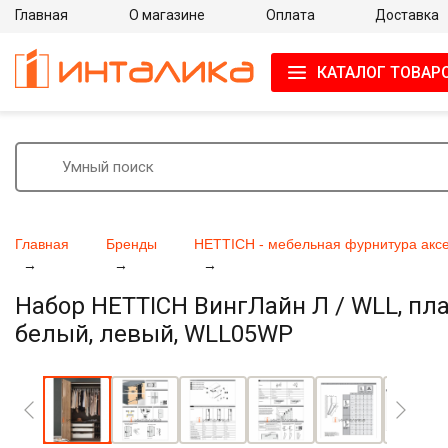
Главная
О магазине
Оплата
Доставка
КАТАЛОГ ТОВАР
Главная
Бренды
HETTICH - мебельная фурнитура акс
Набор HETTICH ВингЛайн Л / WLL, плав
белый, левый, WLL05WP
Увеличить фото