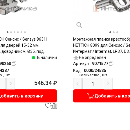
CH Сенсис / Sensys 8631I
Монтажная планка крестооб
 для дверей 15-32 мм,
HETTICH 8099 для Сенсис / Se
с доводчиком, Ø35, под
Интермат / Intermat, LR37, D3
икель
В наличии
прикручивание
Не определен
90260
Артикул:
9071577
24387
Код:
0000/24535
о
,
шт
Количество
,
шт
546.34
₽
обавить в корзину
Добавить в ко