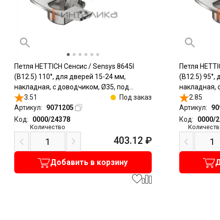
Петля HETTICH Сенсис / Sensys 8645I
Петля HETTI
(B12.5) 110°, для дверей 15-24 мм,
(B12.5) 95°,
накладная, с доводчиком, Ø35, под
накладная, 
саморезы, никель
3.51
Под заказ
саморезы, н
2.85
Артикул:
9071205
Артикул:
90
Код:
0000/24378
Код:
0000/
Количество
Количеств
403.12
₽
Добавить в корзину
Д