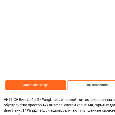
Описание товара
Характеристики
HETTICH ВингЛайн Л / WingLine L, с чашкой - оптимизированна
обустройства просторных шкафов, систем хранения, скрытых д
ВингЛайн Л / WingLine L, с чашкой, отличают улучшенные характ