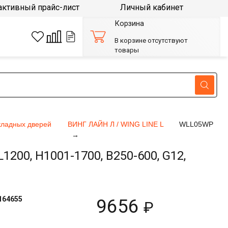
активный прайс-лист
Личный кабинет
Корзина
В корзине отсутствуют
товары
кладных дверей
ВИНГ ЛАЙН Л / WING LINE L
WLL05WP
200, H1001-1700, B250-600, G12,
164655
9656
₽