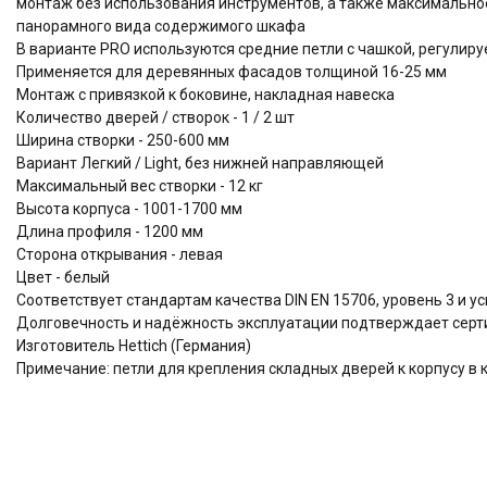
монтаж без использования инструментов, а также максимально
панорамного вида содержимого шкафа
В варианте PRO используются средние петли с чашкой, регулир
Применяется для деревянных фасадов толщиной 16-25 мм
Монтаж с привязкой к боковине, накладная навеска
Количество дверей / створок - 1 / 2 шт
Ширина створки - 250-600 мм
Вариант Легкий / Light, без нижней направляющей
Максимальный вес створки - 12 кг
Высота корпуса - 1001-1700 мм
Длина профиля - 1200 мм
Сторона открывания - левая
Цвет - белый
Соответствует стандартам качества DIN EN 15706, уровень 3 и 
Долговечность и надёжность эксплуатации подтверждает серти
Изготовитель Hettich (Германия)
Примечание: петли для крепления складных дверей к корпусу в