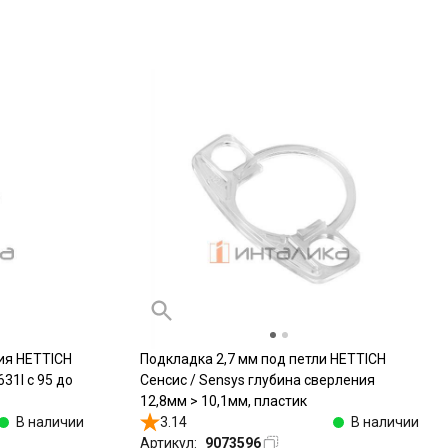
ия HETTICH
Подкладка 2,7 мм под петли HETTICH
31I c 95 до
Сенсис / Sensys глубина сверления
12,8мм > 10,1мм, пластик
В наличии
3.14
В наличии
Артикул:
9073596