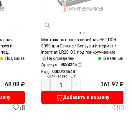
разная
Монтажная планка линейная HETTICH
nsys и
8099 для Сенсис / Sensys и Интермат /
, под
Intermat, LR20, D3, под прикручивание
Под заказ
Не определен
В наличии
Артикул:
9088245
Код:
0000/24548
Количество
,
шт
68.08
₽
161.97
₽
рзину
Добавить в корзину