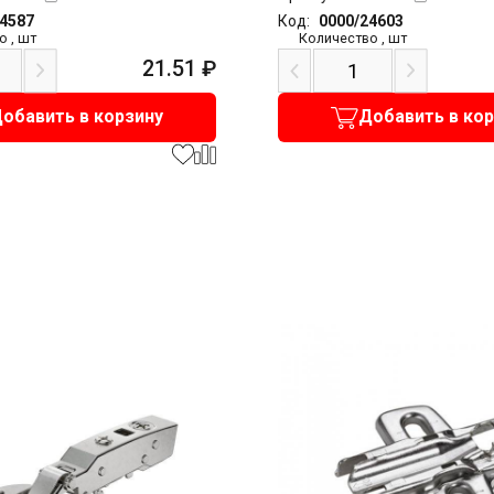
24587
Код:
0000/24603
о
,
шт
Количество
,
шт
21.51
₽
обавить в корзину
Добавить в ко