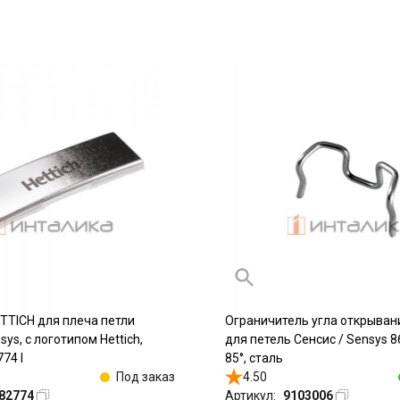
TTICH для плеча петли
Ограничитель угла открыван
sys, с логотипом Hettich,
для петель Сенсис / Sensys 86
74 l
85°, сталь
Под заказ
4.50
82774
Артикул:
9103006