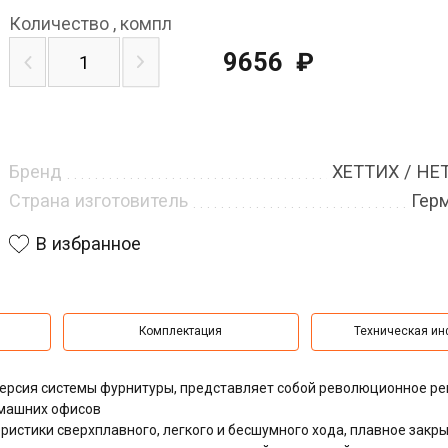
Количество
,
компл
9656
₽
Бренд
ХЕТТИХ / HE
Страна изготовитель
Гер
В избранное
Комплектация
Техническая и
я версия системы фурнитуры, представляет собой революционное р
омашних офисов
еристики сверхплавного, легкого и бесшумного хода, плавное закр