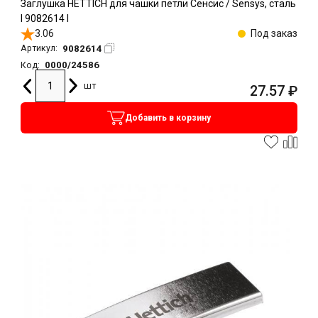
Заглушка HETTICH для чашки петли Сенсис / Sensys, сталь
l 9082614 l
3.06
Под заказ
9082614
Артикул:
0000/24586
Код:
шт
27.57
₽
Добавить в корзину