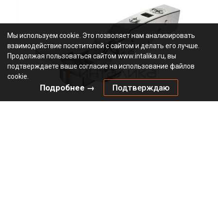
Мы используем cookie. Это позволяет нам анализировать
взаимодействие посетителей с сайтом и делать его лучше.
Продолжая пользоваться сайтом www.intalika.ru, вы
подтверждаете ваше согласие на использование файлов
cookie.
Подробнее →
Подтверждаю
Петля HETTICH Сенсис / Sensys 8631I (B12.5) 95°, для
дверей 15-32 мм, накладная, с доводчиком, Ø35, под
саморезы, никель
2.85
В наличии
9090260
Артикул:
0000/24387
Код:
шт
546.34
₽