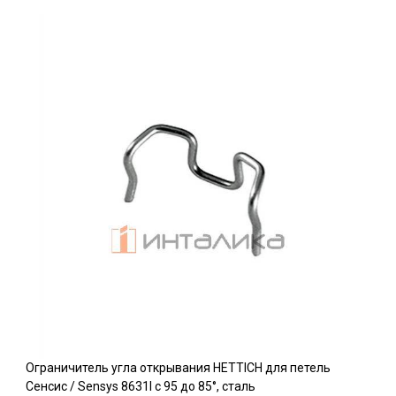
Ограничитель угла открывания HETTICH для петель
Сенсис / Sensys 8631I c 95 до 85°, сталь