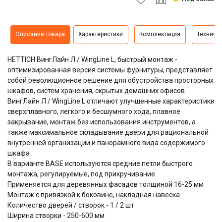
Описание товара
Характеристики
Комплектация
Техниче
HETTICH ВингЛайн Л / WingLine L, быстрый монтаж -
оптимизированная версия системы фурнитуры, представляет
собой революционное решение для обустройства просторных
шкафов, систем хранения, скрытых домашних офисов
ВингЛайн Л / WingLine L отличают улучшенные характеристики
сверхплавного, легкого и бесшумного хода, плавное
закрывание, монтаж без использования инструментов, а
также максимальное складывание двери для рациональной
внутренней организации и панорамного вида содержимого
шкафа
В варианте BASE используются средние петли быстрого
монтажа, регулируемые, под прикручивание
Применяется для деревянных фасадов толщиной 16-25 мм
Монтаж с привязкой к боковине, накладная навеска
Количество дверей / створок - 1 / 2 шт
Ширина створки - 250-600 мм