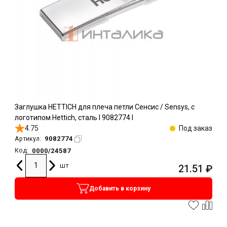
Заглушка HETTICH для плеча петли Сенсис / Sensys, с
логотипом Hettich, сталь l 9082774 l
4.75
Под заказ
9082774
Артикул:
0000/24587
Код:
шт
21.51
₽
Добавить в корзину