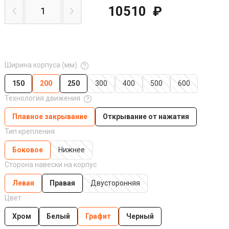
10510
₽
Ширина корпуса (мм)
150
200
250
300
400
500
600
Технология движения
Плавное закрывание
Открывание от нажатия
Тип крепления
Боковое
Нижнее
Сторона навески на корпус
Левая
Правая
Двусторонняя
Цвет
Хром
Белый
Графит
Черный