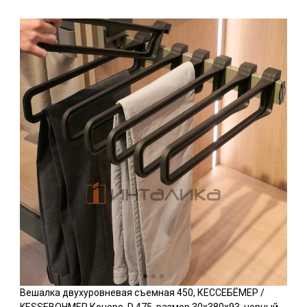
Вешалка двухуровневая съемная 450, КЕССЕБЁМЕР /
KESSEBOHMER Конеро, D 475, размер 30x380x93, черный