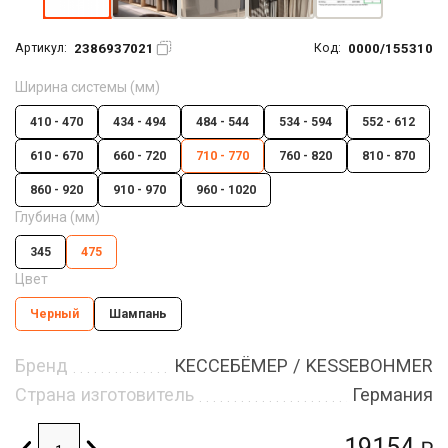
2386937021
0000/155310
Артикул:
Код:
Ширина системы (мм)
410 - 470
434 - 494
484 - 544
534 - 594
552 - 612
610 - 670
660 - 720
710 - 770
760 - 820
810 - 870
860 - 920
910 - 970
960 - 1020
Глубина (мм)
345
475
Цвет
Черный
Шампань
Бренд
КЕССЕБЁМЕР / KESSEBOHMER
Страна изготовитель
Германия
19154