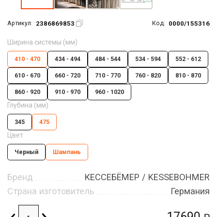
2386869853
0000/155316
Артикул:
Код:
Ширина системы (мм)
410 - 470
434 - 494
484 - 544
534 - 594
552 - 612
610 - 670
660 - 720
710 - 770
760 - 820
810 - 870
860 - 920
910 - 970
960 - 1020
Глубина (мм)
345
475
Цвет
Черный
Шампань
Бренд
КЕССЕБЁМЕР / KESSEBOHMER
Страна изготовитель
Германия
17690