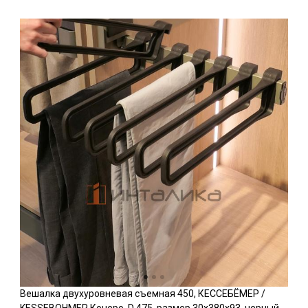
Вешалка двухуровневая съемная 450, КЕССЕБЁМЕР /
KESSEBOHMER Конеро, D 475, размер 30x380x93, черный