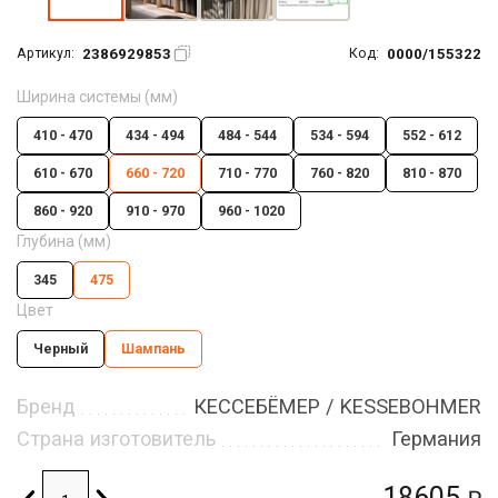
2386929853
0000/155322
Артикул:
Код:
Ширина системы (мм)
410 - 470
434 - 494
484 - 544
534 - 594
552 - 612
610 - 670
660 - 720
710 - 770
760 - 820
810 - 870
860 - 920
910 - 970
960 - 1020
Глубина (мм)
345
475
Цвет
Черный
Шампань
Бренд
КЕССЕБЁМЕР / KESSEBOHMER
Страна изготовитель
Германия
18605