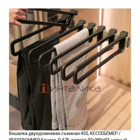
Вешалка двухуровневая съемная 450, КЕССЕБЁМЕР /
KESSEBOHMER Конеро, D 475, размер 30x380x93, черный