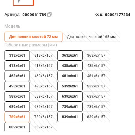
0000061789
0000/177234
Артикул:
Код:
Модель
Для полки высотой 72 мм
Для полки высотой 168 мм
Габаритные размеры (мм)
313х6х61
313х6х157
363х6х61
363х6х157
413х6х61
413х6х157
435х6х61
435х6х157
463х6х61
463х6х157
481х6х61
481х6х157
493х6х61
493х6х157
539х6х61
539х6х157
589х6х61
589х6х157
639х6х61
639х6х157
689х6х61
689х6х157
739х6х61
739х6х157
789х6х61
789х6х157
839х6х61
839х6х157
889х6х61
889х6х157