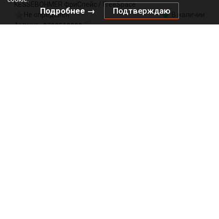
KESSEBOHMER ФриСпейс / FreeSpace
Подробнее →
Подтверждаю
Не определен
В наличии
2722540000
Артикул:
0000/146583
Код:
шт
2989.00
₽
Добавить в корзину
Подписаться на рассылку
*
*