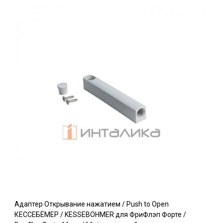
Адаптер Открывание нажатием / Push to Open
КЕССЕБЁМЕР / KESSEBOHMER для ФриФлэп Форте /