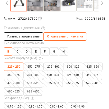
2722437500
0000/146575
Артикул:
Код:
Технология движения
Плавное закрывание
Открывание от нажатия
Тип силового механизма
B
C
D
E
F
G
H
Высота корпуса (мм)
225 - 250
250 - 275
275 - 300
300 - 325
325 - 350
350 - 375
375 - 400
400 - 425
425 - 450
450 - 475
475 - 500
500 - 525
525 - 550
550 - 575
575 - 600
600 - 625
625 - 650
Вес фасада (кг)
0.70 - 1.50
0.80 - 1.70
0.80 - 1.60
0.90 - 1.90