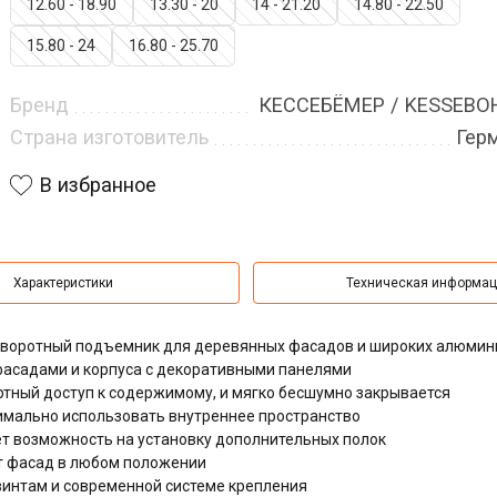
12.60 - 18.90
13.30 - 20
14 - 21.20
14.80 - 22.50
15.80 - 24
16.80 - 25.70
Бренд
КЕССЕБЁМЕР / KESSEB
Страна изготовитель
Гер
В избранное
Характеристики
Техническая информа
 поворотный подъемник для деревянных фасадов и широких алюми
фасадами и корпуса с декоративными панелями
тный доступ к содержимому, и мягко бесшумно закрывается
мально использовать внутреннее пространство
т возможность на установку дополнительных полок
ет фасад в любом положении
интам и современной системе крепления