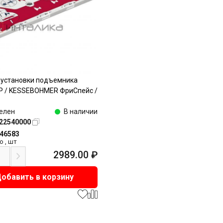
 установки подъемника
 / KESSEBOHMER ФриСпейс /
елен
В наличии
22540000
146583
о
,
шт
2989.00
₽
обавить в корзину