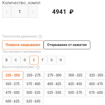
Количество
,
компл
4941
₽
Технология движения
Плавное закрывание
Открывание от нажатия
Тип силового механизма
B
C
D
E
F
G
H
Высота корпуса (мм)
225 - 250
250 - 275
275 - 300
300 - 325
325 - 350
350 - 375
375 - 400
400 - 425
425 - 450
450 - 475
475 - 500
500 - 525
525 - 550
550 - 575
575 - 600
600 - 625
625 - 650