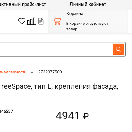
активный прайс-лист
Личный кабинет
Корзина
В корзине отсутствуют
товары
инадлежности
2722377500
eSpace, тип E, крепления фасада,
146557
4941
₽