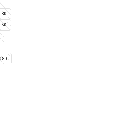
0
8.80
9.50
0.80