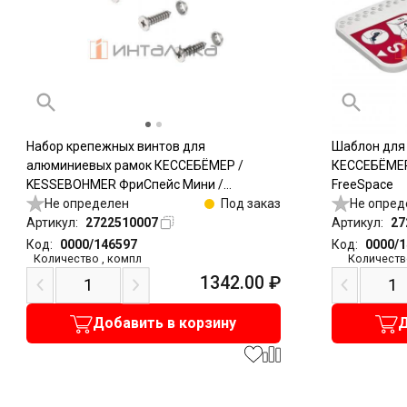
Набор крепежных винтов для
Шаблон для
алюминиевых рамок КЕССЕБЁМЕР /
КЕССЕБЁМЕР
KESSEBOHMER ФриСпейс Мини /
FreeSpace
FreeSpace Mini
Не определен
Под заказ
Не опред
Артикул:
2722510007
Артикул:
27
Код:
0000/146597
Код:
0000/
Количество
,
компл
Количеств
1342.00
₽
Добавить в корзину
Д