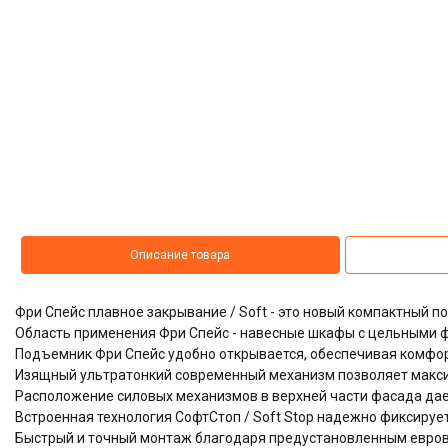
Описание товара
Фри Спейс плавное закрывание / Soft - это новый компактный
Область применения Фри Спейс - навесные шкафы с цельными 
Подъемник Фри Спейс удобно открывается, обеспечивая комфор
Изящный ультратонкий cовременный механизм позволяет макси
Расположение силовых механизмов в верхней части фасада дае
Встроенная технология СофтСтоп / Soft Stop надежно фиксиру
Быстрый и точный монтаж благодаря предустановленным евров