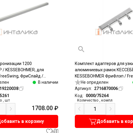
хронизации 1200
Комплект адаптеров для узк
 / KESSEBOHMER, для
алюминиевых рамок КЕССЕБ
FreeSwing, ФриСлайд /
KESSEBOHMER ФриФлэп / Free
алюминий
елен
В наличии
ФриСвинг / FreeSwing, ФриСл
Не определен
19220038
FreeSlide, 20мм, никель
Артикул:
2716870006
75261
Код:
0000/75264
о
,
шт
Количество
,
компл
1708.00
₽
обавить в корзину
Добавить в ко