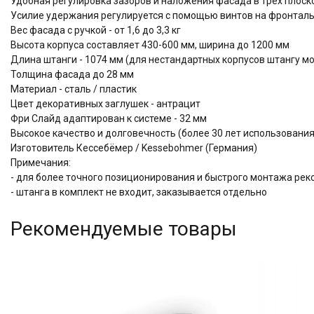
Удобная регулировка зазоров и наложения фасада в трех плоскос
Усилие удержания регулируется с помощью винтов на фронтал
Вес фасада с ручкой - от 1,6 до 3,3 кг
Высота корпуса составляет 430-600 мм, ширина до 1200 мм
Длина штанги - 1074 мм (для нестандартных корпусов штангу м
Толщина фасада до 28 мм
Материал - сталь / пластик
Цвет декоративных заглушек - антрацит
Фри Слайд адаптирован к системе - 32 мм
Высокое качество и долговечность (более 30 лет использова
Изготовитель Кессебёмер / Kessebohmer (Германия)
Примечания:
- для более точного позиционирования и быстрого монтажа рек
- штанга в комплект не входит, заказывается отдельно
Рекомендуемые товары