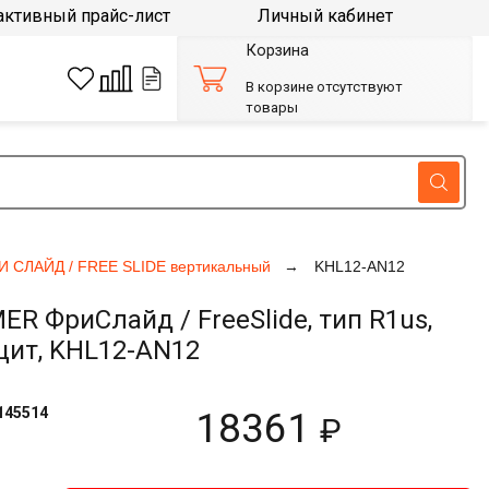
активный прайс-лист
Личный кабинет
Корзина
В корзине отсутствуют
товары
И СЛАЙД / FREE SLIDE вертикальный
KHL12-AN12
 ФриСлайд / FreeSlide, тип R1us,
ацит, KHL12-AN12
145514
18361
₽