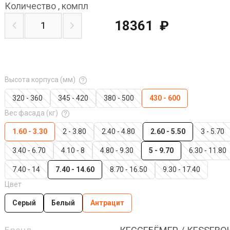
Количество
,
компл
18361
₽
Высота корпуса (мм)
320 - 360
345 - 420
380 - 500
430 - 600
Вес фасада (кг)
1.60 - 3.30
2 - 3.80
2.40 - 4.80
2.60 - 5.50
3 - 5.70
3.40 - 6.70
4.10 - 8
4.80 - 9.30
5 - 9.70
6.30 - 11.80
7.40 - 14
7.40 - 14.60
8.70 - 16.50
9.30 - 17.40
Цвет
Серый
Белый
Антрацит