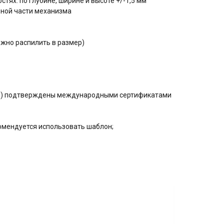
тях: по глубине, ширине и высоте +/-1,5 мм
ьной части механизма
ожно распилить в размер)
ния) подтверждены международными сертификатами
омендуется использовать шаблон;