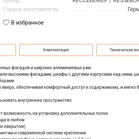
Бренд
КЕССЕБЁМЕР / KESSEB
Страна изготовитель
Гер
В избранное
Комплектация
Техническая и
янных фасадов и широких алюминиевых рам
 или высокими фасадами, шкафы с другими корпусами над ними, ш
борами
 вверх, обеспечивая комфортный доступ к содержимому, и мягко
ьзовать внутреннее пространство
т возможность на установку дополнительных полок
ада в любом
и закрытом)
интам и современной системе крепления