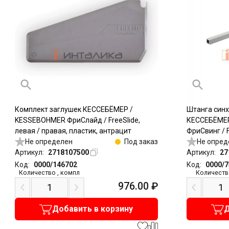
Комплект заглушек КЕССЕБЁМЕР /
Штанга син
KESSEBOHMER ФриСлайд / FreeSlide,
КЕССЕБЁМЕР
левая / правая, пластик, антрацит
ФриСвинг / 
Не определен
Под заказ
FreeSlide, 
Не опред
Артикул:
2718107500
Артикул:
27
Код:
0000/146702
Код:
0000/
Количество
,
компл
Количеств
976.00
₽
Добавить в корзину
Д