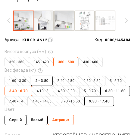
Увеличить фото
KHL09-AN12
0000/145484
Артикул:
Код:
Высота корпуса (мм)
320 - 360
345 - 420
380 - 500
430 - 600
Вес фасада (кг)
1.60 - 3.30
2 - 3.80
2.40 - 4.80
2.60 - 5.50
3 - 5.70
3.40 - 6.70
4.10 - 8
4.80 - 9.30
5 - 9.70
6.30 - 11.80
7.40 - 14
7.40 - 14.60
8.70 - 16.50
9.30 - 17.40
Цвет
Серый
Белый
Антрацит