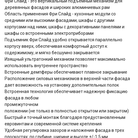
Фри Слайд - это вертикальный подъемный механизм для
деревянных фасадов и широких алюминиевых рам
Область применения Фри Слайд - кухонные модули со
средними или высокими фасадами, шкафы с другими
корпусами над ними, шкафы с декоративными панелями и
шкафы со встроенными электроприборами
Подъемник Фри Слайд удобно открывается параллельно
корпусу вверх, обеспечивая комфортный доступ к
содержимому, и мягко бесшумно закрывается
Изящный ультратонкий механизм позволяет максимально
использовать внутреннее пространство
Встроенные демпферы обеспечивают плавное закрывание
Расположение силовых механизмов в верхней части фасада
дает возможность на установку дополнительных полок
Встроенная технология обеспечивает надежную фиксацию
фасада в любом
промежуточном
положении (не только в полностью открытом или закрытом)
Быстрый и точный монтаж благодаря предустановленным
евровинтам и современной системе крепления
Удобная регулировка зазоров и наложения фасада в трех
плоскостях: по глубине, ширине и высоте +/-1,5 мм