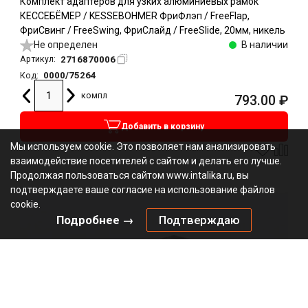
Комплект адаптеров для узких алюминиевых рамок
КЕССЕБЁМЕР / KESSEBOHMER ФриФлэп / FreeFlap,
ФриСвинг / FreeSwing, ФриСлайд / FreeSlide, 20мм, никель
Не определен
В наличии
2716870006
Артикул:
0000/75264
Код:
компл
793.00
₽
Добавить в корзину
Мы используем cookie. Это позволяет нам анализировать
взаимодействие посетителей с сайтом и делать его лучше.
Продолжая пользоваться сайтом www.intalika.ru, вы
подтверждаете ваше согласие на использование файлов
cookie.
Подробнее →
Подтверждаю