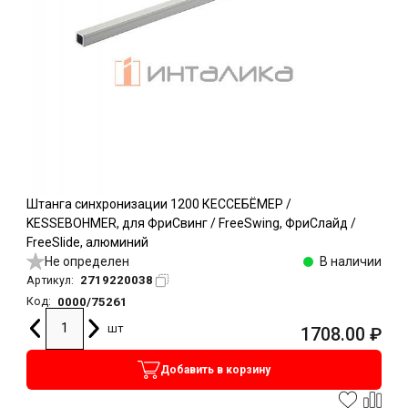
Штанга синхронизации 1200 КЕССЕБЁМЕР /
KESSEBOHMER, для ФриСвинг / FreeSwing, ФриСлайд /
FreeSlide, алюминий
Не определен
В наличии
2719220038
Артикул:
0000/75261
Код:
шт
1708.00
₽
Добавить в корзину