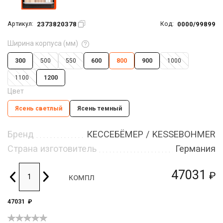
2373820378
0000/99899
Артикул:
Код:
Ширина корпуса (мм)
300
500
550
600
800
900
1000
1100
1200
Цвет
Ясень светлый
Ясень темный
Бренд
КЕССЕБЁМЕР / KESSEBOHMER
Страна изготовитель
Германия
47031
₽
компл
47031
₽