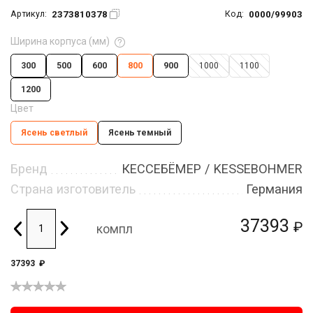
2373810378
0000/99903
Артикул:
Код:
Ширина корпуса (мм)
300
500
600
800
900
1000
1100
1200
Цвет
Ясень светлый
Ясень темный
Бренд
КЕССЕБЁМЕР / KESSEBOHMER
Страна изготовитель
Германия
37393
₽
компл
37393
₽