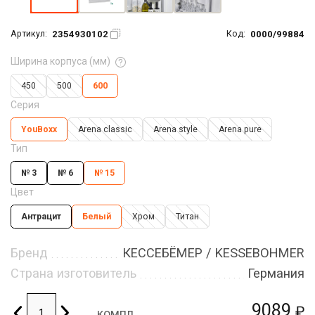
2354930102
0000/99884
Артикул:
Код:
Ширина корпуса (мм)
450
500
600
Серия
YouBoxx
Arena classic
Arena style
Arena pure
Тип
№ 3
№ 6
№ 15
Цвет
Антрацит
Белый
Хром
Титан
Бренд
КЕССЕБЁМЕР / KESSEBOHMER
Страна изготовитель
Германия
9089
₽
компл