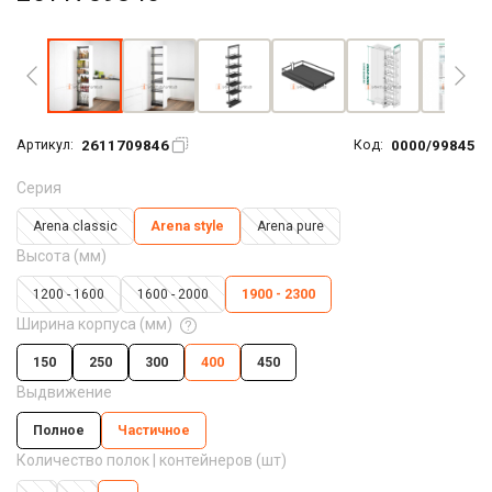
Увеличить фото
2611709846
0000/99845
Артикул:
Код:
Серия
Arena classic
Arena style
Arena pure
Высота (мм)
1200 - 1600
1600 - 2000
1900 - 2300
Ширина корпуса (мм)
150
250
300
400
450
Выдвижение
Полное
Частичное
Количество полок | контейнеров (шт)