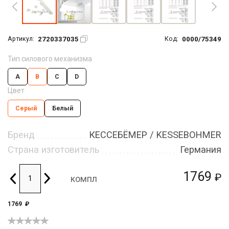
2720337035
0000/75349
Артикул:
Код:
Тип силового механизма
A
B
C
D
Цвет
Серый
Белый
Бренд
КЕССЕБЁМЕР / KESSEBOHMER
Страна изготовитель
Германия
1769
₽
компл
1769
₽