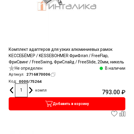
Комплект адаптеров для узких алюминиевых рамок
КЕССЕБЁМЕР / KESSEBOHMER ФриФлэп / FreeFlap,
ФриСвинг / FreeSwing, ФриСлайд / FreeSlide, 20мм, никель
Не определен
В наличии
2716870006
Артикул:
0000/75264
Код:
компл
793.00
₽
Добавить в корзину