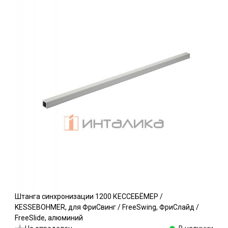
Штанга синхронизации 1200 КЕССЕБЁМЕР /
KESSEBOHMER, для ФриСвинг / FreeSwing, ФриСлайд /
FreeSlide, алюминий