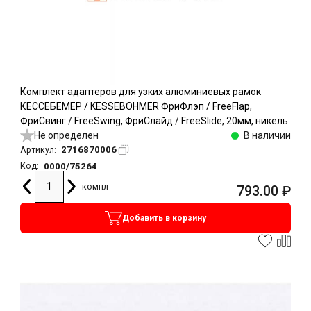
Комплект адаптеров для узких алюминиевых рамок
КЕССЕБЁМЕР / KESSEBOHMER ФриФлэп / FreeFlap,
ФриСвинг / FreeSwing, ФриСлайд / FreeSlide, 20мм, никель
Не определен
В наличии
2716870006
Артикул:
0000/75264
Код:
компл
793.00
₽
Добавить в корзину