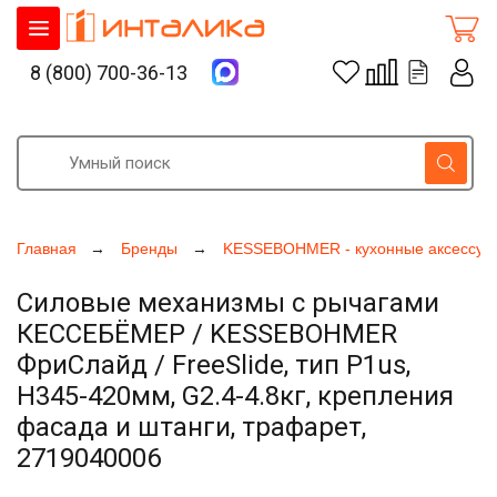
8 (800) 700-36-13
Главная
Бренды
KESSEBOHMER - кухонные аксессуа
Силовые механизмы с рычагами
КЕССЕБЁМЕР / KESSEBOHMER
ФриСлайд / FreeSlide, тип P1us,
H345-420мм, G2.4-4.8кг, крепления
фасада и штанги, трафарет,
2719040006
Увеличить фото