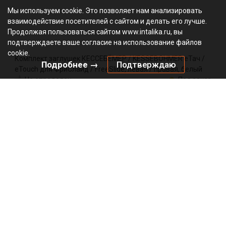
Мы используем cookie. Это позволяет нам анализировать
взаимодействие посетителей с сайтом и делать его лучше.
Продолжая пользоваться сайтом www.intalika.ru, вы
подтверждаете ваше согласие на использование файлов
cookie.
Комплект заглушек КЕССЕБЁМЕР / KESSEBOHMER еТач /
Подробнее →
Подтверждаю
eTouch для ФриСлайд / FreeSlide, левая / правая, белый
Не определен
Под заказ
2719709966
Артикул:
0000/146604
Код:
компл
768.48
₽
Добавить в корзину
Подписаться на рассылку