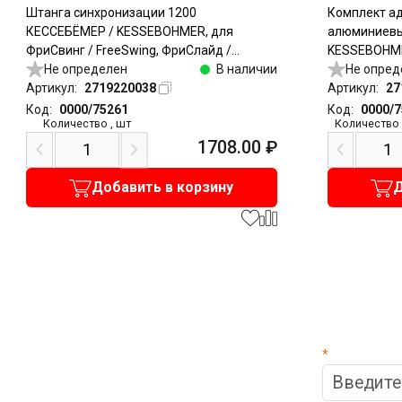
Штанга синхронизации 1200
Комплект ад
КЕССЕБЁМЕР / KESSEBOHMER, для
алюминиевы
ФриСвинг / FreeSwing, ФриСлайд /
KESSEBOHMER
FreeSlide, алюминий
Не определен
В наличии
ФриСвинг / 
Не опред
Артикул:
2719220038
FreeSlide, 2
Артикул:
27
Код:
0000/75261
Код:
0000/
Количество
,
шт
Количество
1708.00
₽
Добавить в корзину
Д
*