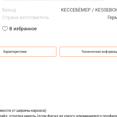
Бренд
КЕССЕБЁМЕР / KESSEB
Страна изготовитель
Гер
В избранное
Характеристики
Техническая информа
имости от ширины каркаса)
айд, отделка никель (если фасад из узкого алюминиевого профил