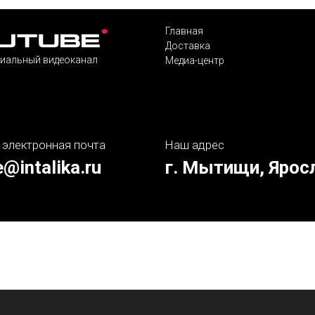
Главная
Доставка
иальный видеоканал
Медиа-центр
 электронная почта
Наш адрес
e@intalika.ru
г. Мытищи, Ярос