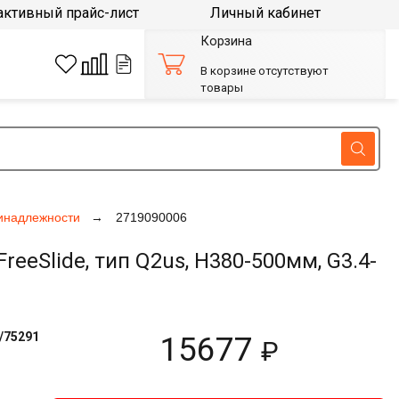
активный прайс-лист
Личный кабинет
Корзина
В корзине отсутствуют
товары
инадлежности
2719090006
Slide, тип Q2us, H380-500мм, G3.4-
/75291
15677
₽