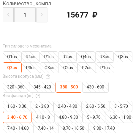
Количество
,
компл
15677
₽
Тип силового механизма
O1us
R4us
R1us
R2us
Q4us
R3us
Q3us
Q2us
P3us
O3us
O2us
P2us
P1us
Высота корпуса (мм)
320 - 360
345 - 420
380 - 500
430 - 600
Вес фасада (кг)
1.60 - 3.30
2 - 3.80
2.40 - 4.80
2.60 - 5.50
3 - 5.70
3.40 - 6.70
4.10 - 8
4.80 - 9.30
5 - 9.70
6.30 - 11.80
7.40 - 14.60
7.40 - 14
8.70 - 16.50
9.30 - 17.40