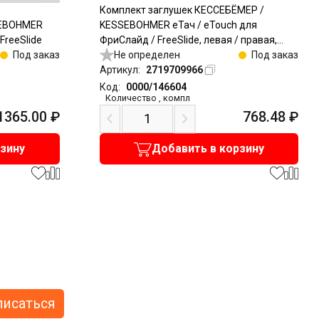
Комплект заглушек КЕССЕБЁМЕР /
SEBOHMER
KESSEBOHMER еТач / eTouch для
FreeSlide
ФриСлайд / FreeSlide, левая / правая,
Под заказ
белый
Не определен
Под заказ
Артикул:
2719709966
Код:
0000/146604
Количество
,
компл
1365.00
₽
768.48
₽
рзину
Добавить в корзину