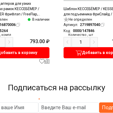
аптеров для узких
х рамок КЕССЕБЁМЕР /
Шаблон КЕССЕБЁМЕР / KES
 ФриФлэп / FreeFlap,
для подъемника ФриСлайд / 
FreeSwing, ФриСлайд /
елен
В наличии
Не определен
0мм, никель
16870006
Артикул:
2719897040
75264
Код:
0000/147846
,
компл
Количество
,
шт
793.00
₽
обавить в корзину
Добавить в ко
Подписаться на рассылку
*