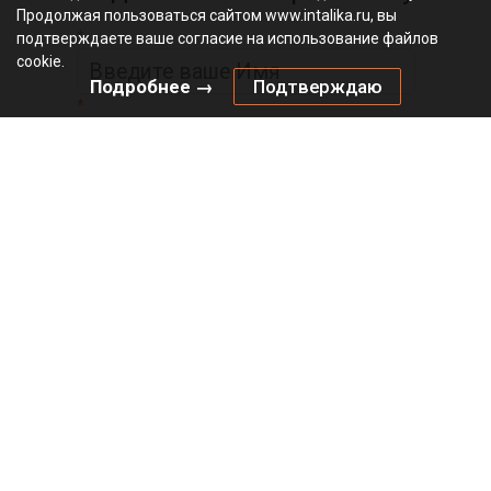
Продолжая пользоваться сайтом www.intalika.ru, вы
*
подтверждаете ваше согласие на использование файлов
cookie.
Подробнее →
Подтверждаю
*
Официальный
видеоканал
© 2010 – 2026 «Инталика»
Политика в отношении файлов cookies
Политика конфиденциальности
Главная
О магазине
Оплата
Доставка
Бренды
Интерактивный
прайс-лист