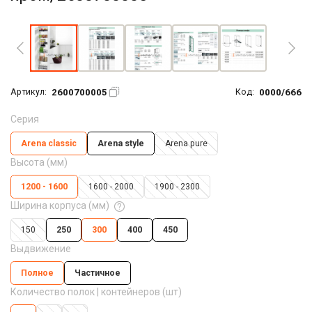
Увеличить фото
2600700005
0000/666
Артикул:
Код:
Серия
Arena classic
Arena style
Arena pure
Высота (мм)
1200 - 1600
1600 - 2000
1900 - 2300
Ширина корпуса (мм)
150
250
300
400
450
Выдвижение
Полное
Частичное
Количество полок | контейнеров (шт)