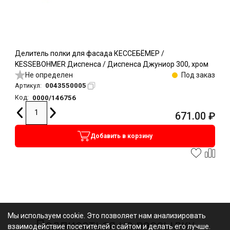
Делитель полки для фасада КЕССЕБЁМЕР /
KESSEBOHMER Диспенса / Диспенса Джуниор 300, хром
Не определен
Под заказ
0043550005
Артикул:
0000/146756
Код:
671.00
₽
Добавить в корзину
Мы используем cookie. Это позволяет нам анализировать
Подписаться на рассылку
взаимодействие посетителей с сайтом и делать его лучше.