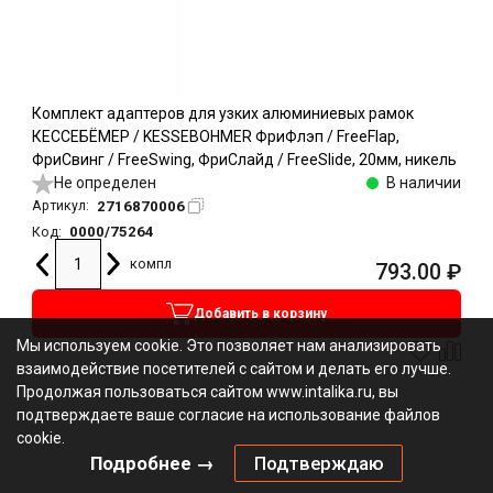
Комплект адаптеров для узких алюминиевых рамок
КЕССЕБЁМЕР / KESSEBOHMER ФриФлэп / FreeFlap,
ФриСвинг / FreeSwing, ФриСлайд / FreeSlide, 20мм, никель
Не определен
В наличии
2716870006
Артикул:
0000/75264
Код:
компл
793.00
₽
Добавить в корзину
Мы используем cookie. Это позволяет нам анализировать
взаимодействие посетителей с сайтом и делать его лучше.
Продолжая пользоваться сайтом www.intalika.ru, вы
подтверждаете ваше согласие на использование файлов
cookie.
Подробнее →
Подтверждаю