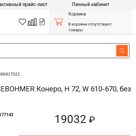
активный прайс-лист
Личный кабинет
Корзина
В корзине отсутствуют
товары
386917021
BOHMER Конеро, H 72, W 610-670, без
177143
19032
₽