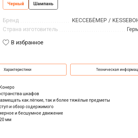
Черный
Шампань
Бренд
КЕССЕБЁМЕР / KESSEB
Страна изготовитель
Гер
В избранное
Характеристики
Техническая информа
 Конеро
остранства шкафов
азмещать как лёгкие, так и более тяжёлые предметы
туп и обзор содержимого
мерное и бесшумное движение
320 мм