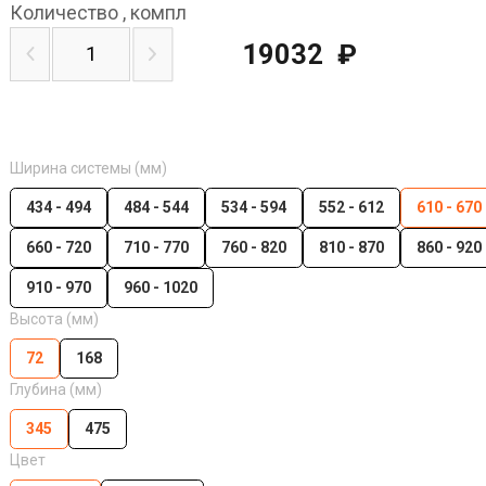
Количество
,
компл
19032
₽
Ширина системы (мм)
434 - 494
484 - 544
534 - 594
552 - 612
610 - 670
660 - 720
710 - 770
760 - 820
810 - 870
860 - 920
910 - 970
960 - 1020
Высота (мм)
72
168
Глубина (мм)
345
475
Цвет