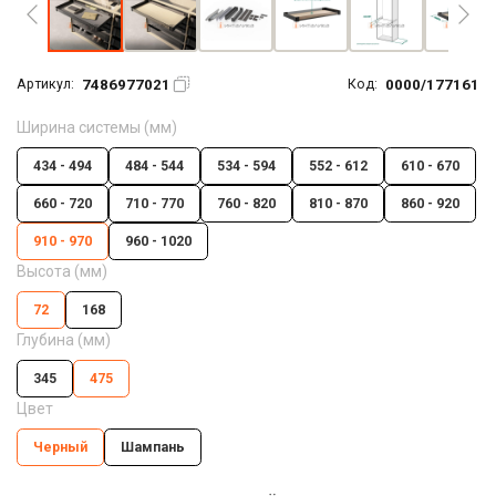
7486977021
0000/177161
Артикул:
Код:
Ширина системы (мм)
434 - 494
484 - 544
534 - 594
552 - 612
610 - 670
660 - 720
710 - 770
760 - 820
810 - 870
860 - 920
910 - 970
960 - 1020
Высота (мм)
72
168
Глубина (мм)
345
475
Цвет
Черный
Шампань