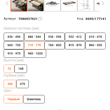
7386937021
0000/177141
Артикул:
Код:
Ширина системы (мм)
434 - 494
484 - 544
534 - 594
552 - 612
610 - 670
660 - 720
710 - 770
760 - 820
810 - 870
860 - 920
910 - 970
960 - 1020
Высота (мм)
72
168
Глубина (мм)
345
475
Цвет
Черный
Шампань