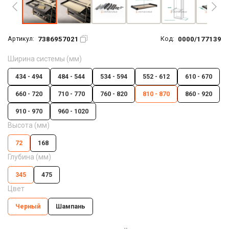
7386957021
0000/177139
Артикул:
Код:
Ширина системы (мм)
434 - 494
484 - 544
534 - 594
552 - 612
610 - 670
660 - 720
710 - 770
760 - 820
810 - 870
860 - 920
910 - 970
960 - 1020
Высота (мм)
72
168
Глубина (мм)
345
475
Цвет
Черный
Шампань