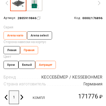
2805919846
0000/176896
Артикул:
Код:
Серия
Arena vario
Arena seleсt
Сторона навески на корпус
Левая
Правая
Цвет
Хром
Белый
Антрацит
Бренд
КЕССЕБЁМЕР / KESSEBOHMER
Страна изготовитель
Германия
171776
₽
компл