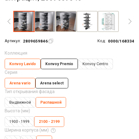
Увеличить фото
2809659846
0000/168334
Артикул:
Код:
Коллекция
Konvoy Lavido
Konvoy Premio
Konvoy Centro
Серия
Arena vario
Arena seleсt
Тип открывания фасада
Выдвижной
Распашной
Высота (мм)
1900 - 1999
2100 - 2199
Ширина корпуса (мм)