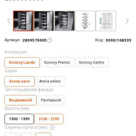
Увеличить фото
2809570005
0000/168333
Артикул:
Код:
Коллекция
Konvoy Lavido
Konvoy Premio
Konvoy Centro
Серия
Arena vario
Arena seleсt
Тип открывания фасада
Выдвижной
Распашной
Высота (мм)
1900 - 1999
2100 - 2199
Ширина корпуса (мм)