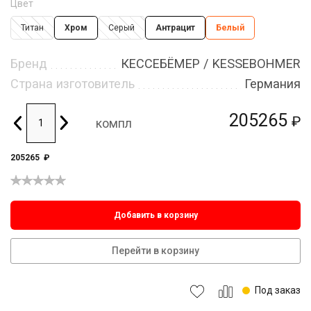
Цвет
Титан
Хром
Серый
Антрацит
Белый
Бренд
КЕССЕБЁМЕР / KESSEBOHMER
Страна изготовитель
Германия
205265
₽
компл
205265
₽
Добавить в корзину
Перейти в корзину
Под заказ