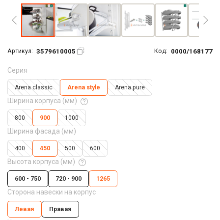
3579610005
0000/168177
Артикул:
Код:
Серия
Arena classic
Arena style
Arena pure
Ширина корпуса (мм)
800
900
1000
Ширина фасада (мм)
400
450
500
600
Высота корпуса (мм)
600 - 750
720 - 900
1265
Сторона навески на корпус
Левая
Правая