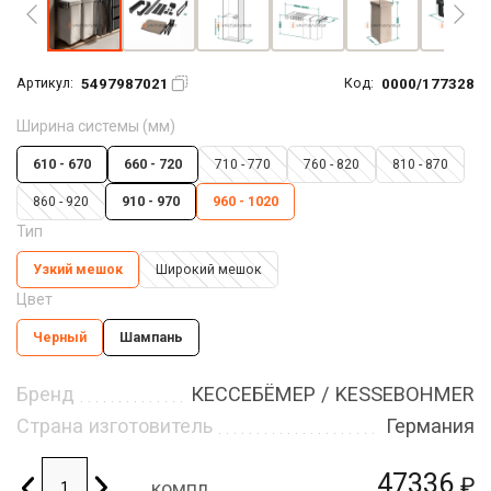
5497987021
0000/177328
Артикул:
Код:
Ширина системы (мм)
610 - 670
660 - 720
710 - 770
760 - 820
810 - 870
860 - 920
910 - 970
960 - 1020
Тип
Узкий мешок
Широкий мешок
Цвет
Черный
Шампань
Бренд
КЕССЕБЁМЕР / KESSEBOHMER
Страна изготовитель
Германия
47336
₽
компл