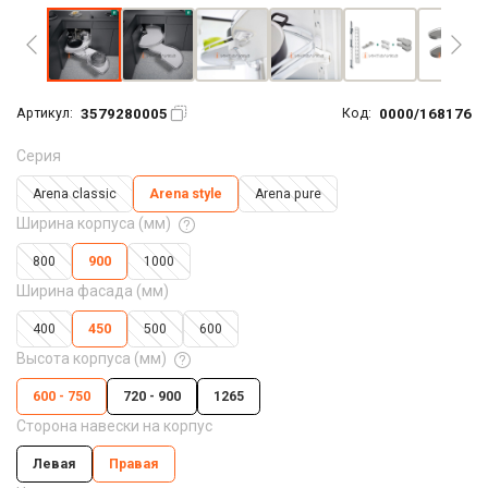
3579280005
0000/168176
Артикул:
Код:
Серия
Arena classic
Arena style
Arena pure
Ширина корпуса (мм)
800
900
1000
Ширина фасада (мм)
400
450
500
600
Высота корпуса (мм)
600 - 750
720 - 900
1265
Сторона навески на корпус
Левая
Правая