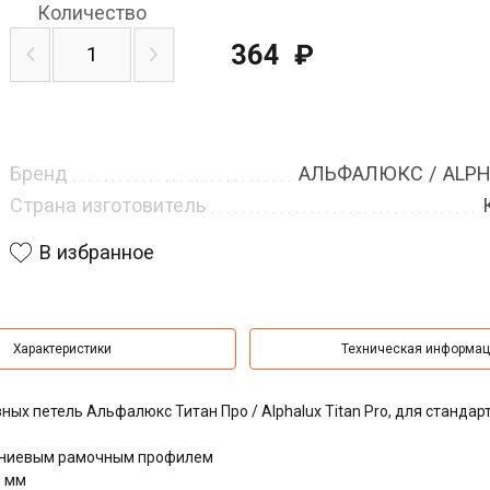
Количество
364
₽
Бренд
АЛЬФАЛЮКС / ALP
Страна изготовитель
В избранное
Характеристики
Техническая информа
х петель Альфалюкс Титан Про / Alphalux Titan Pro, для стандар
миниевым рамочным профилем
0 мм