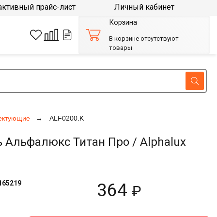
активный прайс-лист
Личный кабинет
Корзина
В корзине отсутствуют
товары
ектующие
ALF0200.K
 Альфалюкс Титан Про / Alphalux
165219
364
₽