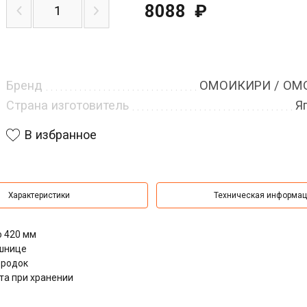
8088
₽
Бренд
ОМОИКИРИ / OMO
Страна изготовитель
Я
В избранное
Характеристики
Техническая информа
о 420 мм
ешнице
ородок
та при хранении