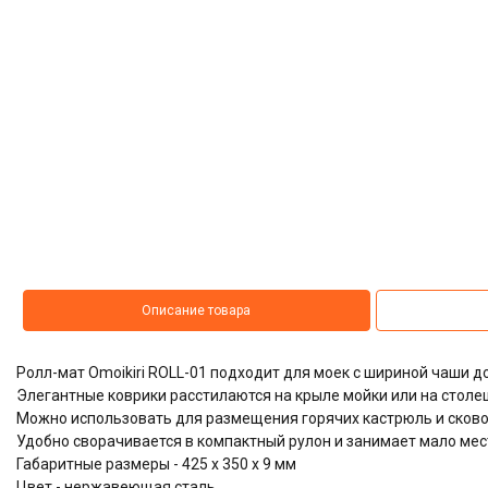
Описание товара
Ролл-мат Omoikiri ROLL-01 подходит для моек с шириной чаши д
Элегантные коврики расстилаются на крыле мойки или на стол
Можно использовать для размещения горячих кастрюль и сков
Удобно сворачивается в компактный рулон и занимает мало мес
Габаритные размеры - 425 х 350 х 9 мм
Цвет - нержавеющая сталь