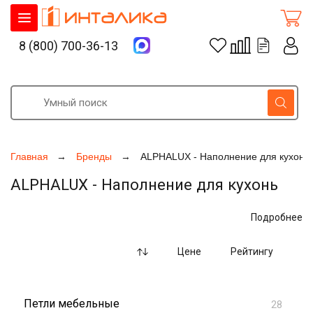
8 (800) 700-36-13
Главная
Бренды
ALPHALUX - Наполнение для кухонь
ALPHALUX - Наполнение для кухонь
Торговая марка
ALPHALUX
- новое слово в мире мебельных
Подробнее
комплектующих
ALPHALUX - инновационный бренд на российском рынке
Цене
Рейтингу
мебельных комплектующих, созданный для тех, кто ценит
безупречное качество и современные решения. Вся
продукция производится на передовых европейских заводах
Петли мебельные
и обеспечивает высочайший стандарт качества каждого
28