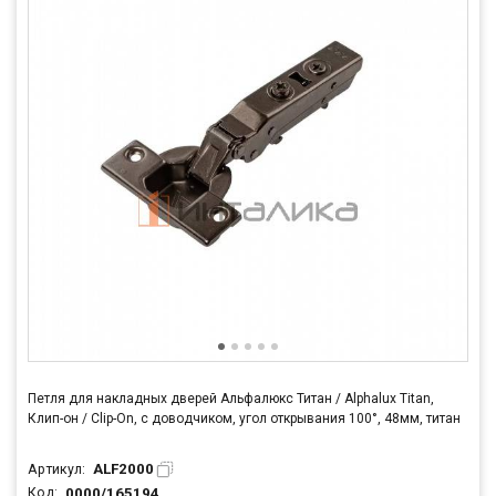
Следовать современным тенденциям в дизайне
Использовать инновационные технологические решения
Поддерживать репутацию надежного производителя
Премиальное качество европейского уровня
Alphalux - это надежность, качество и инновации,
подтвержденные европейским стандартом производства
Петля для накладных дверей Альфалюкс Титан / Alphalux Titan,
Клип-он / Clip-On, с доводчиком, угол открывания 100°, 48мм, титан
ALF2000
Артикул:
0000/165194
Код: