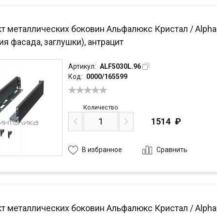
 металлических боковин Альфалюкс Кристал / Alphalux
я фасада, заглушки), антрацит
Артикул:
ALF5030L.96
Код:
0000/165599
Количество
1514
₽
Сравнить
В избранное
 металлических боковин Альфалюкс Кристал / Alphalux