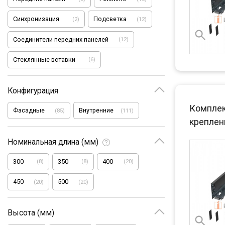
Синхронизация
Подсветка
(
2
)
(
12
)
Соединители передних панелей
(
12
)
Стеклянные вставки
(
6
)
Конфигурация
Комплект
Фасадные
Внутренние
(
85
)
(
111
)
креплени
Номинальная длина (мм)
300
350
400
(
8
)
(
8
)
(
20
)
450
500
(
20
)
(
20
)
Высота (мм)