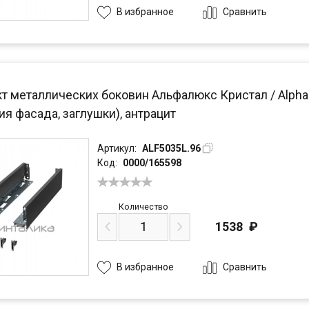
Сравнить
В избранное
 металлических боковин Альфалюкс Кристал / Alphalux
я фасада, заглушки), антрацит
Артикул:
ALF5035L.96
Код:
0000/165598
Количество
1538
₽
Сравнить
В избранное