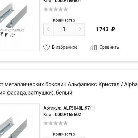
Код:
0000/165601
Количество
1743
₽
Сравнить
В избранное
 металлических боковин Альфалюкс Кристал / Alphalux
ия фасада, заглушки), белый
Артикул:
ALF5040L.97
Код:
0000/165602
Количество