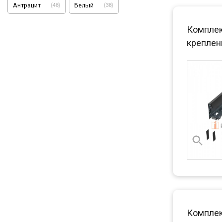
Антрацит
Белый
(
48
)
(
38
)
Комплект
креплени
Комплект