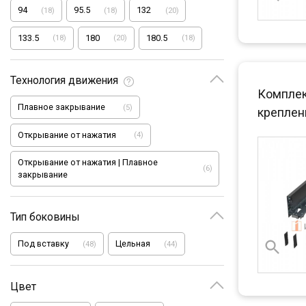
94
95.5
132
(
18
)
(
18
)
(
20
)
133.5
180
180.5
(
18
)
(
20
)
(
18
)
Технология движения
Комплект
Плавное закрывание
(
5
)
креплени
Открывание от нажатия
(
4
)
Открывание от нажатия | Плавное
(
6
)
закрывание
Тип боковины
Под вставку
Цельная
(
48
)
(
44
)
Цвет