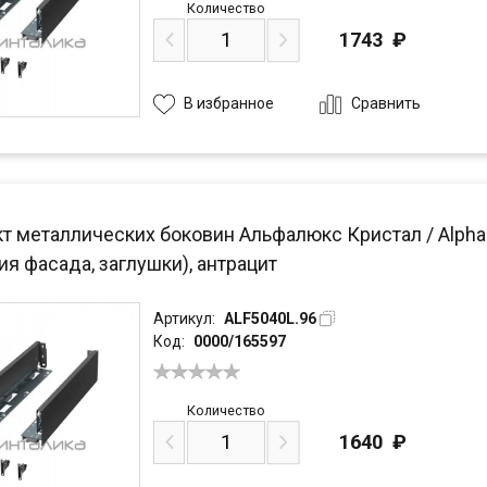
Количество
1743
₽
Сравнить
В избранное
 металлических боковин Альфалюкс Кристал / Alphalux
я фасада, заглушки), антрацит
Артикул:
ALF5040L.96
Код:
0000/165597
Количество
1640
₽