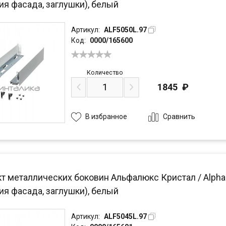
ия фасада, заглушки), белый
Артикул:
ALF5050L.97
Код:
0000/165600
Количество
1845
₽
Сравнить
В избранное
 металлических боковин Альфалюкс Кристал / Alphalux
ия фасада, заглушки), белый
Артикул:
ALF5045L.97