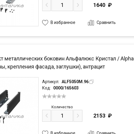
1640
₽
Сравнить
В избранное
 металлических боковин Альфалюкс Кристал / Alphalu
ы, крепления фасада, заглушки), антрацит
Артикул:
ALF5050M.96
Код:
0000/165603
Количество
2153
₽
Сравнить
В избранное