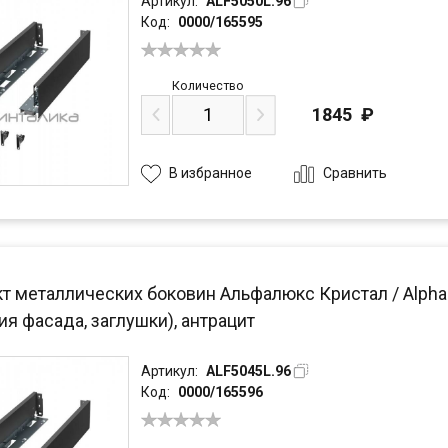
Артикул:
ALF5050L.96
Код:
0000/165595
Количество
1845
₽
Сравнить
В избранное
 металлических боковин Альфалюкс Кристал / Alphalux
я фасада, заглушки), антрацит
Артикул:
ALF5045L.96
Код:
0000/165596