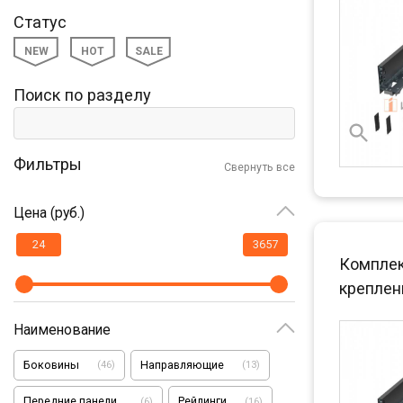
Статус
NEW
HOT
SALE
Поиск по разделу
Фильтры
Свернуть все
Цена (руб.)
Комплект
креплени
Наименование
Боковины
Направляющие
(
46
)
(
13
)
Передние панели
Рейлинги
(
6
)
(
16
)