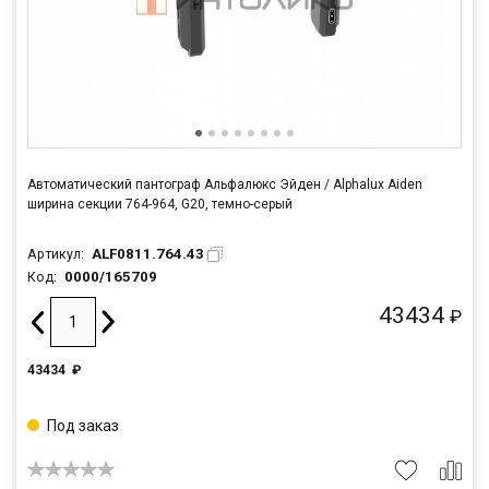
Автоматический пантограф Альфалюкс Эйден / Alphalux Aiden
ширина секции 764-964, G20, темно-серый
ALF0811.764.43
Артикул:
0000/165709
Код:
43434
₽
43434
₽
Под заказ