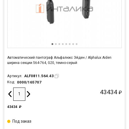
Автоматический пантограф Альфалюкс Эйден / Alphalux Aiden
ширина секции 564-764, G20, темно-серый
ALF0811.564.43
Артикул:
0000/165707
Код:
43434
₽
43434
₽
Под заказ