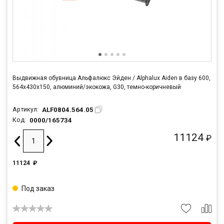
Выдвижная обувница Альфалюкс Эйден / Alphalux Aiden в базу 600,
564х430х150, алюминий/экокожа, G30, темно-коричневый
ALF0804.564.05
Артикул:
0000/165734
Код:
11124
₽
11124
₽
Под заказ