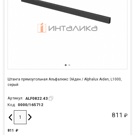
Штанга прямоугольная Альфалюкс Эйден / Alphalux Aiden, L1000,
серый
ALF0822.43
Артикул:
0000/165712
Код:
811
₽
811
₽