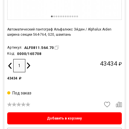
Автоматический пантограф Альфалюкс Эйден / Alphalux Aiden
ширина секции 564-764, G20, шампань
ALF0811.564.70
Артикул:
0000/165708
Код:
43434
₽
43434
₽
Под заказ
Добавить в корзину