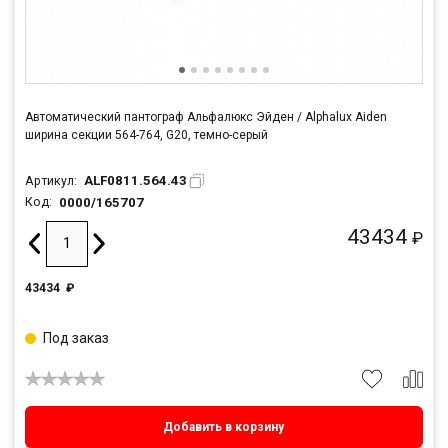
Автоматический пантограф Альфалюкс Эйден / Alphalux Aiden
ширина секции 564-764, G20, темно-серый
ALF0811.564.43
Артикул:
0000/165707
Код:
43434
₽
43434
₽
Под заказ
Добавить в корзину