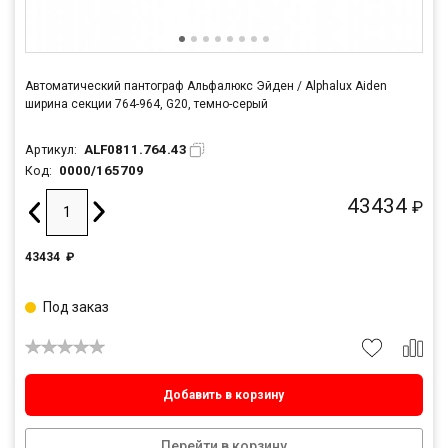
Автоматический пантограф Альфалюкс Эйден / Alphalux Aiden
ширина секции 764-964, G20, темно-серый
ALF0811.764.43
Артикул:
0000/165709
Код:
43434
₽
43434
₽
Под заказ
Добавить в корзину
Перейти в корзину