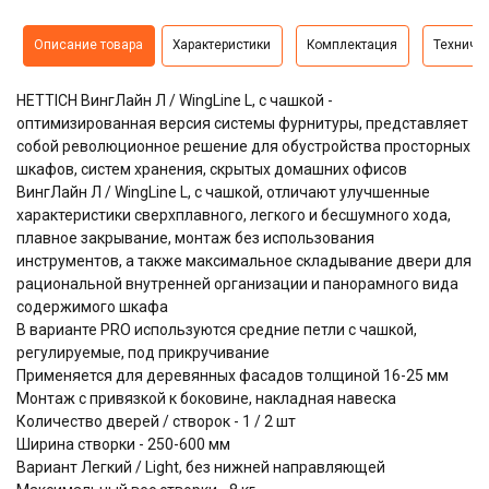
Описание товара
Характеристики
Комплектация
Техниче
HETTICH ВингЛайн Л / WingLine L, с чашкой -
оптимизированная версия системы фурнитуры, представляет
собой революционное решение для обустройства просторных
шкафов, систем хранения, скрытых домашних офисов
ВингЛайн Л / WingLine L, с чашкой, отличают улучшенные
характеристики сверхплавного, легкого и бесшумного хода,
плавное закрывание, монтаж без использования
инструментов, а также максимальное складывание двери для
рациональной внутренней организации и панорамного вида
содержимого шкафа
В варианте PRO используются средние петли с чашкой,
регулируемые, под прикручивание
Применяется для деревянных фасадов толщиной 16-25 мм
Монтаж с привязкой к боковине, накладная навеска
Количество дверей / створок - 1 / 2 шт
Ширина створки - 250-600 мм
Вариант Легкий / Light, без нижней направляющей