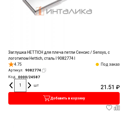
Заглушка HETTICH для плеча петли Сенсис / Sensys, с
логотипом Hettich, сталь l 9082774 l
4.75
Под заказ
9082774
Артикул:
0000/24587
Код:
шт
21.51
₽
Добавить в корзину