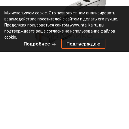
Мы используем cookie. Это позволяет нам анализировать
взаимодействие посетителей с сайтом и делать его лучше.
Продолжая пользоваться сайтом www.intalika.ru, вы
подтверждаете ваше согласие на использование файлов
cookie.
Подробнее →
Подтверждаю
Петля HETTICH Сенсис / Sensys 8631I (B12.5) 95°, для
дверей 15-32 мм, накладная, с доводчиком, Ø35, под
саморезы, никель
2.85
В наличии
9090260
Артикул:
0000/24387
Код:
шт
546.34
₽