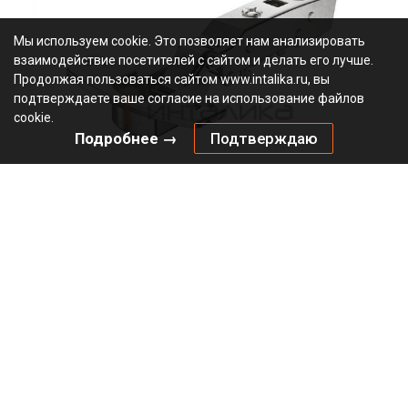
Мы используем cookie. Это позволяет нам анализировать
взаимодействие посетителей с сайтом и делать его лучше.
Продолжая пользоваться сайтом www.intalika.ru, вы
подтверждаете ваше согласие на использование файлов
cookie.
Подробнее →
Подтверждаю
Петля HETTICH Сенсис / Sensys 8631I (B12.5) 95°, для
дверей 15-32 мм, накладная, с доводчиком, Ø35, под
саморезы, никель
2.85
В наличии
9090260
Артикул:
0000/24387
Код:
шт
547.00
₽