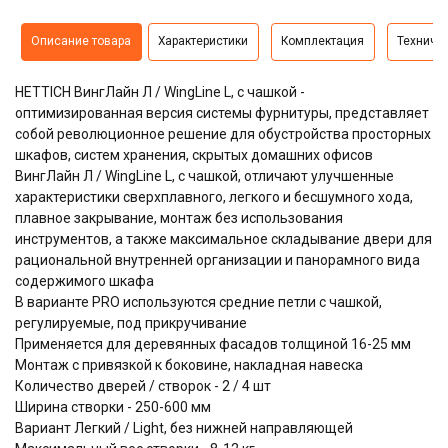
Описание товара
Характеристики
Комплектация
Техниче
HETTICH ВингЛайн Л / WingLine L, с чашкой -
оптимизированная версия системы фурнитуры, представляет
собой революционное решение для обустройства просторных
шкафов, систем хранения, скрытых домашних офисов
ВингЛайн Л / WingLine L, с чашкой, отличают улучшенные
характеристики сверхплавного, легкого и бесшумного хода,
плавное закрывание, монтаж без использования
инструментов, а также максимальное складывание двери для
рациональной внутренней организации и панорамного вида
содержимого шкафа
В варианте PRO используются средние петли с чашкой,
регулируемые, под прикручивание
Применяется для деревянных фасадов толщиной 16-25 мм
Монтаж с привязкой к боковине, накладная навеска
Количество дверей / створок - 2 / 4 шт
Ширина створки - 250-600 мм
Вариант Легкий / Light, без нижней направляющей