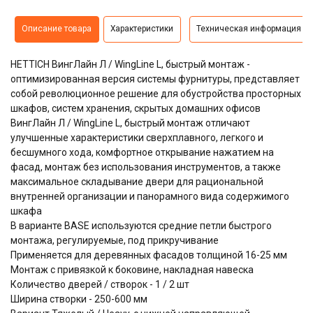
Описание товара
Характеристики
Техническая информация
HETTICH ВингЛайн Л / WingLine L, быстрый монтаж -
оптимизированная версия системы фурнитуры, представляет
собой революционное решение для обустройства просторных
шкафов, систем хранения, скрытых домашних офисов
ВингЛайн Л / WingLine L, быстрый монтаж отличают
улучшенные характеристики сверхплавного, легкого и
бесшумного хода,
комфортное открывание нажатием на
фасад, монтаж без использования инструментов, а также
максимальное складывание двери для рациональной
внутренней организации и панорамного вида содержимого
шкафа
В варианте BASE используются средние петли быстрого
монтажа, регулируемые, под прикручивание
Применяется для деревянных фасадов толщиной 16-25 мм
Монтаж с привязкой к боковине, накладная навеска
Количество дверей / створок - 1 / 2 шт
Ширина створки - 250-600 мм