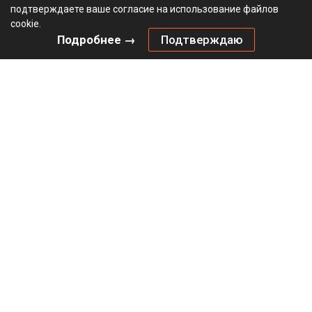
подтверждаете ваше согласие на использование файлов
cookie.
Подробнее →
Подтверждаю
Комплект механизма HETTICH Открывание нажатием /
Push to move (2024) для складных дверей, тяжелый /
Heavy, антрацит